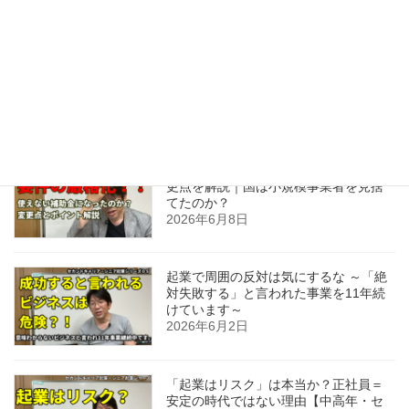
最近の投稿
0円起業は本当に可能？中小企業診断士
が考える「まず1円売る」ことの重要性
2026年7月3日
小規模事業者持続化補助金第20回の変
更点を解説｜国は小規模事業者を見捨
てたのか？
2026年6月8日
起業で周囲の反対は気にするな ～「絶
対失敗する」と言われた事業を11年続
けています～
2026年6月2日
「起業はリスク」は本当か？正社員＝
安定の時代ではない理由【中高年・セ