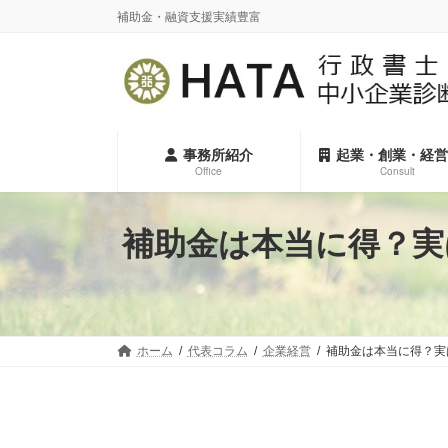
コ
ナ
補助金・融資支援実績豊富
ン
ビ
テ
ゲ
ン
ー
ツ
シ
へ
ョ
ス
ン
事務所紹介
起業・創業・経営
キ
に
Office
Consult
ッ
移
プ
動
補助金は本当に得？実
ホーム
代表コラム
企業経営
補助金は本当に得？実