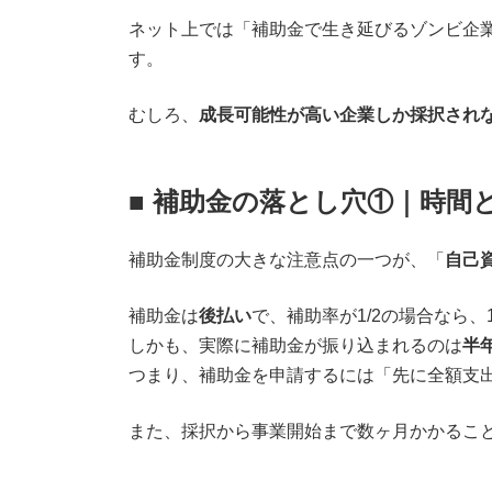
ネット上では「補助金で生き延びるゾンビ企
す。
むしろ、
成長可能性が高い企業しか採択され
■ 補助金の落とし穴①｜時間
補助金制度の大きな注意点の一つが、「
自己
補助金は
後払い
で、補助率が1/2の場合なら、
しかも、実際に補助金が振り込まれるのは
半
つまり、補助金を申請するには「先に全額支
また、採択から事業開始まで数ヶ月かかるこ