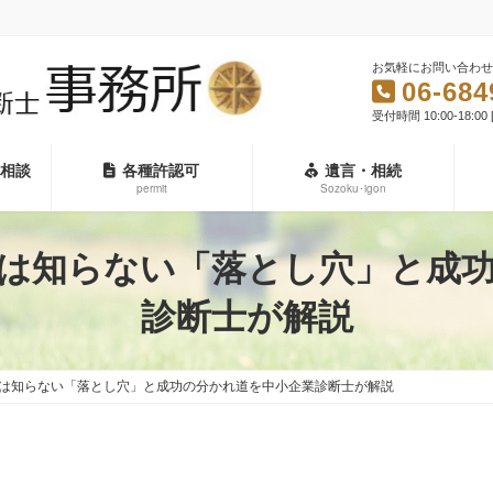
お気軽にお問い合わせ
06-684
受付時間 10:00-18:0
相談
各種許認可
遺言・相続
permit
Sozoku･igon
は知らない「落とし穴」と成
診断士が解説
は知らない「落とし穴」と成功の分かれ道を中小企業診断士が解説