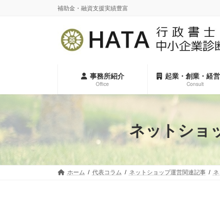
コ
ナ
補助金・融資支援実績豊富
ン
ビ
テ
ゲ
ン
ー
ツ
シ
へ
ョ
ス
ン
事務所紹介
起業・創業・経営
キ
に
Office
Consult
ッ
移
プ
動
ネットショ
ホーム
代表コラム
ネットショップ運営関連記事
ネ