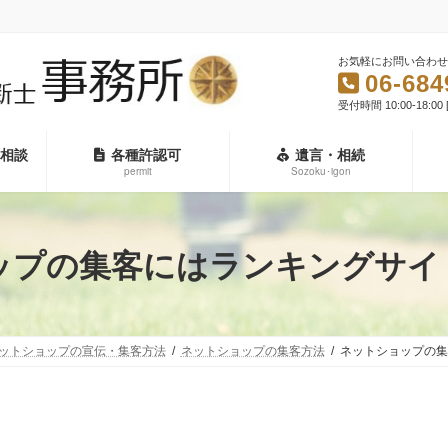
お気軽にお問い合わせ
06-684
受付時間 10:00-18:0
相談
各種許認可
遺言・相続
permit
Sozoku･igon
ップの集客にはランキングサイ
ットショップの宣伝・集客方法
ネットショップの集客方法
ネットショップの集