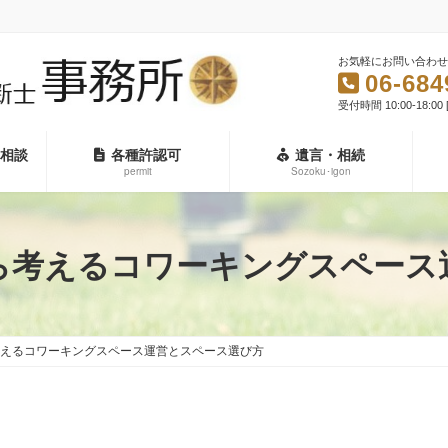
お気軽にお問い合わせ
06-684
受付時間 10:00-18:0
相談
各種許認可
遺言・相続
permit
Sozoku･igon
から考えるコワーキングスペー
ら考えるコワーキングスペース運営とスペース選び方