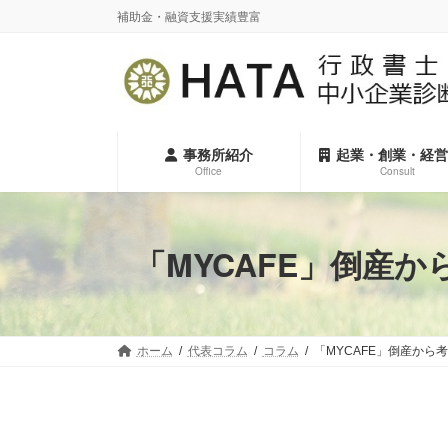
コ
ナ
補助金・融資支援実績豊富
ン
ビ
テ
ゲ
ン
ー
ツ
シ
へ
ョ
ス
ン
事務所紹介
起業・創業・経営
キ
に
Office
Consult
ッ
移
プ
動
「MYCAFE」倒産
ホーム
代表コラム
コラム
「MYCAFE」倒産か